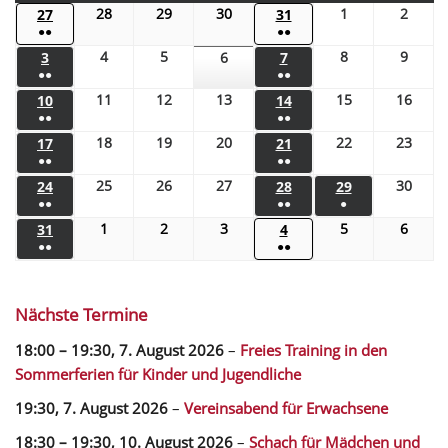
28
29
30
1
2
27
31
●●
●●
4
5
8
9
3
6
7
●●
●●
11
12
13
15
16
10
14
●●
●●
18
19
20
22
23
17
21
●●
●●
25
26
27
30
24
28
29
●●
●●
●
1
2
3
5
6
31
4
●●
●●
Nächste Termine
18:00
–
19:30
,
7. August 2026
–
Freies Training in den
Sommerferien für Kinder und Jugendliche
19:30,
7. August 2026
–
Vereinsabend für Erwachsene
18:30
–
19:30
,
10. August 2026
–
Schach für Mädchen und