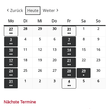
Zurück
Heute
Weiter
Mo
Di
Mi
Do
Fr
Sa
So
28
29
30
1
2
27
31
●●
●●
4
5
6
8
9
3
7
●●
●●
11
12
13
15
16
10
14
●●
●●
18
19
20
22
23
17
21
●●
●●
25
26
27
30
24
28
29
●●
●●
●
1
2
3
5
6
31
4
●●
●●
Nächste Termine