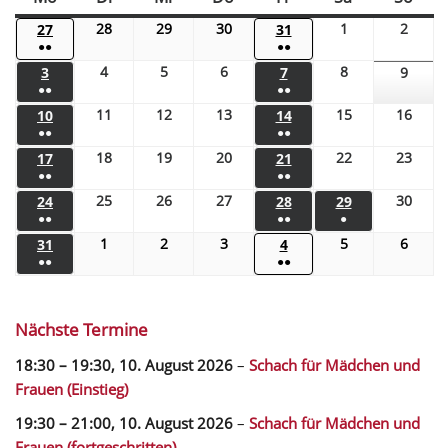
28
29
30
1
2
27
31
●●
●●
4
5
6
8
3
7
9
●●
●●
11
12
13
15
16
10
14
●●
●●
18
19
20
22
23
17
21
●●
●●
25
26
27
30
24
28
29
●●
●●
●
1
2
3
5
6
31
4
●●
●●
Nächste Termine
18:30
–
19:30
,
10. August 2026
–
Schach für Mädchen und
Frauen (Einstieg)
19:30
–
21:00
,
10. August 2026
–
Schach für Mädchen und
Frauen (fortgeschritten)