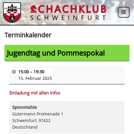
Zum
Inhalt
springen
Terminkalender
Jugendtag und Pommespokal
15:00
–
19:30
15. Februar 2025
Einladung mit allen Infos
Spinnmühle
Gutermann-Promenade 1
Schweinfurt
,
97422
Deutschland