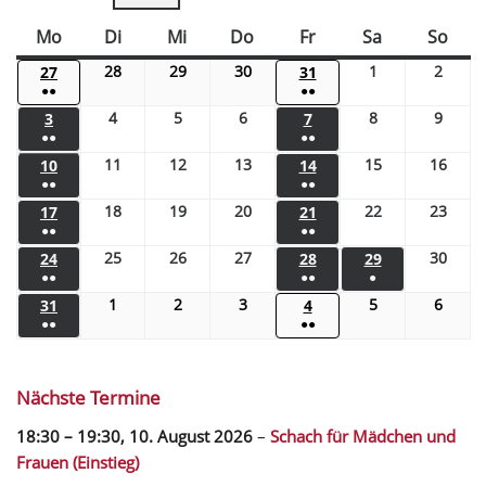
Mo
Di
Mi
Do
Fr
Sa
So
28
29
30
1
2
27
31
●●
●●
4
5
6
8
9
3
7
●●
●●
11
12
13
15
16
10
14
●●
●●
18
19
20
22
23
17
21
●●
●●
25
26
27
30
24
28
29
●●
●●
●
1
2
3
5
6
31
4
●●
●●
Nächste Termine
18:30
–
19:30
,
10. August 2026
–
Schach für Mädchen und
Frauen (Einstieg)