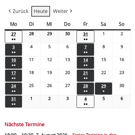
Zurück
Heute
Weiter
Mo
Di
Mi
Do
Fr
Sa
So
28
29
30
1
2
27
31
●●
●●
4
5
6
8
9
3
7
●●
●●
11
12
13
15
16
10
14
●●
●●
18
19
20
22
23
17
21
●●
●●
25
26
27
30
24
28
29
●●
●●
●
1
2
3
5
6
31
4
●●
●●
Nächste Termine
18:00
–
19:30
,
7. August 2026
–
Freies Training in den