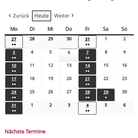
Zurück
Heute
Weiter
Mo
Di
Mi
Do
Fr
Sa
So
28
29
30
1
2
27
31
●●
●●
4
5
8
9
3
6
7
●●
●●
11
12
13
15
16
10
14
●●
●●
18
19
20
22
23
17
21
●●
●●
25
26
27
30
24
28
29
●●
●●
●
1
2
3
5
6
31
4
●●
●●
Nächste Termine