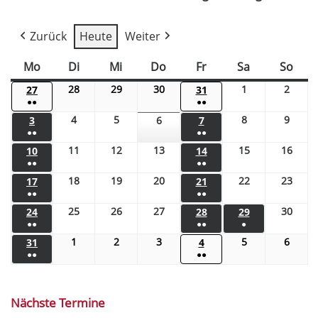
Zurück
Heute
Weiter
Mo
Di
Mi
Do
Fr
Sa
So
28
29
30
1
2
27
31
●●
●●
4
5
8
9
3
6
7
●●
●●
11
12
13
15
16
10
14
●●
●●
18
19
20
22
23
17
21
●●
●●
25
26
27
30
24
28
29
●●
●●
●
1
2
3
5
6
31
4
●●
●●
Nächste Termine