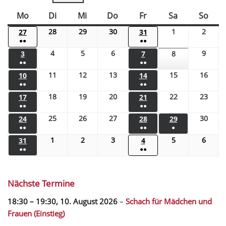
Mo
Di
Mi
Do
Fr
Sa
So
28
29
30
1
2
27
31
●●
●●
4
5
6
9
3
7
8
●●
●●
11
12
13
15
16
10
14
●●
●●
18
19
20
22
23
17
21
●●
●●
25
26
27
30
24
28
29
●●
●●
●
1
2
3
5
6
31
4
●●
●●
Nächste Termine
18:30
–
19:30
,
10. August 2026
–
Schach für Mädchen und
Frauen (Einstieg)