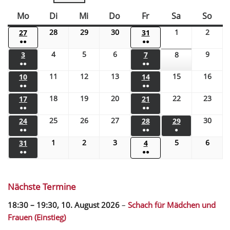
Mo
Di
Mi
Do
Fr
Sa
So
28
29
30
1
2
27
31
●●
●●
4
5
6
9
3
7
8
●●
●●
11
12
13
15
16
10
14
●●
●●
18
19
20
22
23
17
21
●●
●●
25
26
27
30
24
28
29
●●
●●
●
1
2
3
5
6
31
4
●●
●●
Nächste Termine
18:30
–
19:30
,
10. August 2026
–
Schach für Mädchen und
Frauen (Einstieg)