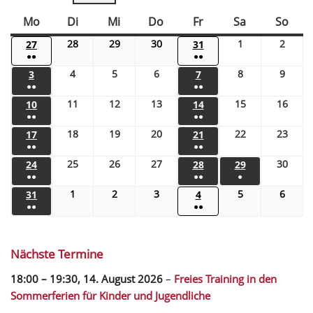
Mo
Di
Mi
Do
Fr
Sa
So
28
29
30
1
2
27
31
●●
●●
4
5
6
8
9
3
7
●●
●●
11
12
13
15
16
10
14
●●
●●
18
19
20
22
23
17
21
●●
●●
25
26
27
30
24
28
29
●●
●●
●
1
2
3
5
6
31
4
●●
●●
Nächste Termine
18:00
–
19:30
,
14. August 2026
–
Freies Training in den
Sommerferien für Kinder und Jugendliche