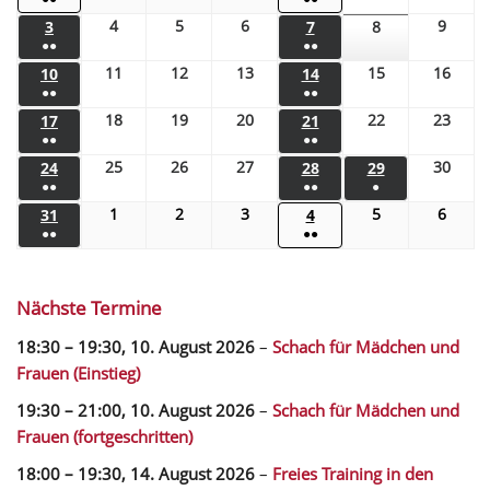
4
5
6
9
3
7
8
●●
●●
11
12
13
15
16
10
14
●●
●●
18
19
20
22
23
17
21
●●
●●
25
26
27
30
24
28
29
●●
●●
●
1
2
3
5
6
31
4
●●
●●
Nächste Termine
18:30
–
19:30
,
10. August 2026
–
Schach für Mädchen und
Frauen (Einstieg)
19:30
–
21:00
,
10. August 2026
–
Schach für Mädchen und
Frauen (fortgeschritten)
18:00
–
19:30
,
14. August 2026
–
Freies Training in den