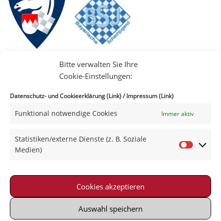
Bitte verwalten Sie Ihre
Cookie-Einstellungen:
Datenschutz- und Cookieerklärung (Link)
/
Impressum (Link)
Funktional notwendige Cookies
Immer aktiv
IIII
Statistiken/externe Dienste (z. B. Soziale
Medien)
Cookies akzeptieren
Impressum
|
Datenschutz
|
Kontakt
|
Satzung
© 2021-2026 Schachklub Schweinfurt 2000 e. V.
Auswahl speichern
Powered by Wordpress with Neve-Theme