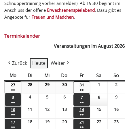
Schnuppertraining vorher anmelden). Ab 19:30 beginnt im
Anschluss der offene
Erwachsenenspielabend
. Dazu gibt es
Angebote für
Frauen und Mädchen
.
Terminkalender
Veranstaltungen im August 2026
Zurück
Heute
Weiter
Mo
Di
Mi
Do
Fr
Sa
So
28
29
30
1
2
27
31
●●
●●
4
5
6
9
3
7
8
●●
●●
11
12
13
15
16
10
14
●●
●●
18
19
20
22
23
17
21
●●
●●