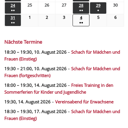
25
26
27
30
24
28
29
●●
●●
●
1
2
3
5
6
31
4
●●
●●
Nächste Termine
18:30
–
19:30
,
10. August 2026
–
Schach für Mädchen und
Frauen (Einstieg)
19:30
–
21:00
,
10. August 2026
–
Schach für Mädchen und
Frauen (fortgeschritten)
18:00
–
19:30
,
14. August 2026
–
Freies Training in den
Sommerferien für Kinder und Jugendliche
19:30,
14. August 2026
–
Vereinsabend für Erwachsene
18:30
–
19:30
,
17. August 2026
–
Schach für Mädchen und
Frauen (Einstieg)