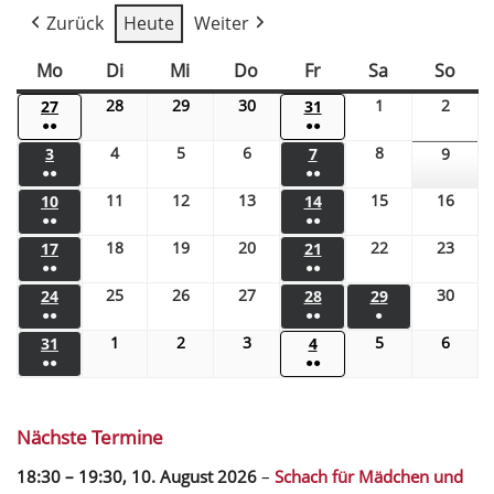
Zurück
Heute
Weiter
Mo
Di
Mi
Do
Fr
Sa
So
28
29
30
1
2
27
31
●●
●●
4
5
6
8
3
7
9
●●
●●
11
12
13
15
16
10
14
●●
●●
18
19
20
22
23
17
21
●●
●●
25
26
27
30
24
28
29
●●
●●
●
1
2
3
5
6
31
4
●●
●●
Nächste Termine
18:30
–
19:30
,
10. August 2026
–
Schach für Mädchen und