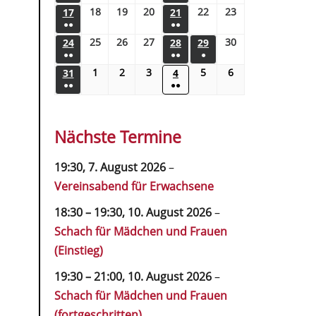
18
19
20
22
23
17
21
●●
●●
25
26
27
30
24
28
29
●●
●●
●
1
2
3
5
6
31
4
●●
●●
Nächste Termine
19:30,
7. August 2026
–
Vereinsabend für Erwachsene
18:30
–
19:30
,
10. August 2026
–
Schach für Mädchen und Frauen
(Einstieg)
19:30
–
21:00
,
10. August 2026
–
Schach für Mädchen und Frauen
(fortgeschritten)