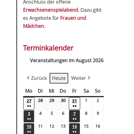
Anschluss der offene
Erwachsenenspielabend
. Dazu gibt
es Angebote für
Frauen und
Mädchen
.
Terminkalender
Veranstaltungen im August 2026
Zurück
Heute
Weiter
Mo
Di
Mi
Do
Fr
Sa
So
28
29
30
1
2
27
31
●●
●●
4
5
6
8
9
3
7
●●
●●
11
12
13
15
16
10
14
●●
●●