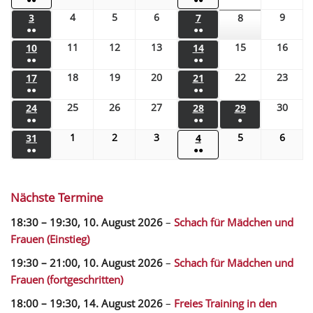
4
5
6
9
3
7
8
●●
●●
11
12
13
15
16
10
14
●●
●●
18
19
20
22
23
17
21
●●
●●
25
26
27
30
24
28
29
●●
●●
●
1
2
3
5
6
31
4
●●
●●
Nächste Termine
18:30
–
19:30
,
10. August 2026
–
Schach für Mädchen und
Frauen (Einstieg)
19:30
–
21:00
,
10. August 2026
–
Schach für Mädchen und
Frauen (fortgeschritten)
18:00
–
19:30
,
14. August 2026
–
Freies Training in den