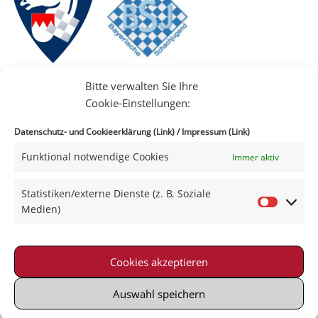
Bitte verwalten Sie Ihre
Cookie-Einstellungen:
Datenschutz- und Cookieerklärung (Link)
/
Impressum (Link)
Funktional notwendige Cookies
Immer aktiv
IIII
Statistiken/externe Dienste (z. B. Soziale
Medien)
Cookies akzeptieren
Impressum
|
Datenschutz
|
Kontakt
|
Satzung
© 2021-2026 Schachklub Schweinfurt 2000 e. V.
Auswahl speichern
Powered by Wordpress with Neve-Theme