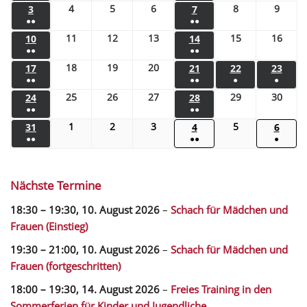
4
5
6
8
9
3
7
●●
●●
11
12
13
15
16
10
14
●●
●●
18
19
20
17
21
22
23
●●
●●
●
●
25
26
27
29
30
24
28
●●
●●
1
2
3
5
31
4
6
●●
●●
●
Nächste Termine
18:30
–
19:30
,
10. August 2026
–
Schach für Mädchen und
Frauen (Einstieg)
19:30
–
21:00
,
10. August 2026
–
Schach für Mädchen und
Frauen (fortgeschritten)
18:00
–
19:30
,
14. August 2026
–
Freies Training in den
Sommerferien für Kinder und Jugendliche