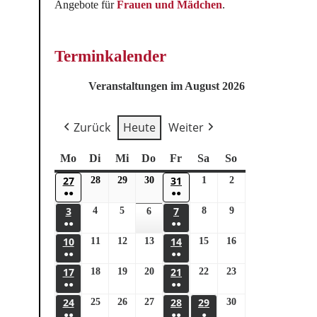
Angebote für
Frauen und Mädchen
.
Terminkalender
Veranstaltungen im August 2026
Zurück
Heute
Weiter
Mo
Di
Mi
Do
Fr
Sa
So
27
31
28
29
30
1
2
●●
●●
3
7
4
5
8
9
6
●●
●●
10
14
11
12
13
15
16
●●
●●
17
21
18
19
20
22
23
●●
●●
24
28
29
25
26
27
30
●●
●●
●