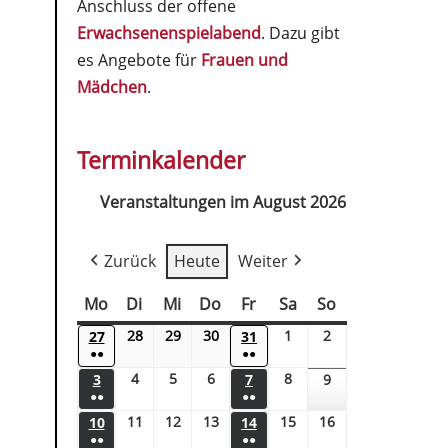
Anschluss der offene
Erwachsenenspielabend
. Dazu gibt
es Angebote für
Frauen und
Mädchen
.
Terminkalender
Veranstaltungen im August 2026
Zurück
Heute
Weiter
Mo
Di
Mi
Do
Fr
Sa
So
28
29
30
1
2
27
31
●●
●●
4
5
6
8
3
7
9
●●
●●
11
12
13
15
16
10
14
●●
●●