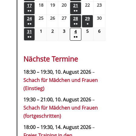
18
19
20
22
23
17
21
●●
●●
25
26
27
30
24
28
29
●●
●●
●
1
2
3
5
6
31
4
●●
●●
Nächste Termine
18:30
–
19:30
,
10. August 2026
–
Schach für Mädchen und Frauen
(Einstieg)
19:30
–
21:00
,
10. August 2026
–
Schach für Mädchen und Frauen
(fortgeschritten)
18:00
–
19:30
,
14. August 2026
–
Freies Training in den