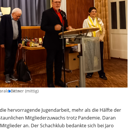
arald Bittner (mittig)
ie hervorragende Jugendarbeit, mehr als die Hälfte der
erstaunlichen Mitgliederzuwachs trotz Pandemie. Daran
Mitglieder an. Der Schachklub bedankte sich bei Jaro