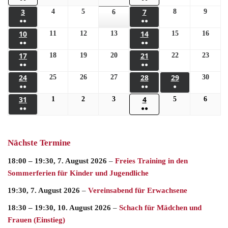
3
7
4
5
8
9
6
●●
●●
10
14
11
12
13
15
16
●●
●●
17
21
18
19
20
22
23
●●
●●
24
28
29
25
26
27
30
●●
●●
●
31
4
1
2
3
5
6
●●
●●
Nächste Termine
18:00
–
19:30
,
7. August 2026
–
Freies Training in den
Sommerferien für Kinder und Jugendliche
19:30,
7. August 2026
–
Vereinsabend für Erwachsene
18:30
–
19:30
,
10. August 2026
–
Schach für Mädchen und
Frauen (Einstieg)