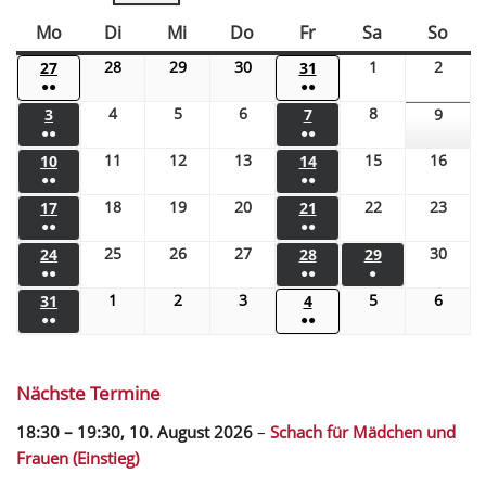
Mo
Di
Mi
Do
Fr
Sa
So
28
29
30
1
2
27
31
●●
●●
4
5
6
8
3
7
9
●●
●●
11
12
13
15
16
10
14
●●
●●
18
19
20
22
23
17
21
●●
●●
25
26
27
30
24
28
29
●●
●●
●
1
2
3
5
6
31
4
●●
●●
Nächste Termine
18:30
–
19:30
,
10. August 2026
–
Schach für Mädchen und
Frauen (Einstieg)