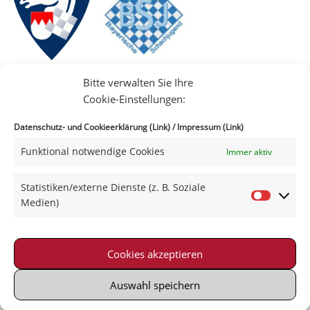
Bitte verwalten Sie Ihre
Cookie-Einstellungen:
Datenschutz- und Cookieerklärung (Link)
/
Impressum (Link)
Funktional notwendige Cookies
Immer aktiv
IIII
Statistiken/externe Dienste (z. B. Soziale
Medien)
Cookies akzeptieren
Impressum
|
Datenschutz
|
Kontakt
|
Satzung
© 2021-2026 Schachklub Schweinfurt 2000 e. V.
Auswahl speichern
Powered by Wordpress with Neve-Theme