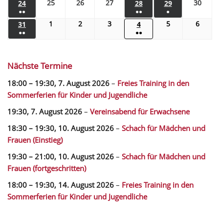
25
26
27
30
24
28
29
●●
●●
●
1
2
3
5
6
31
4
●●
●●
Nächste Termine
18:00
–
19:30
,
7. August 2026
–
Freies Training in den
Sommerferien für Kinder und Jugendliche
19:30,
7. August 2026
–
Vereinsabend für Erwachsene
18:30
–
19:30
,
10. August 2026
–
Schach für Mädchen und
Frauen (Einstieg)
19:30
–
21:00
,
10. August 2026
–
Schach für Mädchen und
Frauen (fortgeschritten)
18:00
–
19:30
,
14. August 2026
–
Freies Training in den
Sommerferien für Kinder und Jugendliche