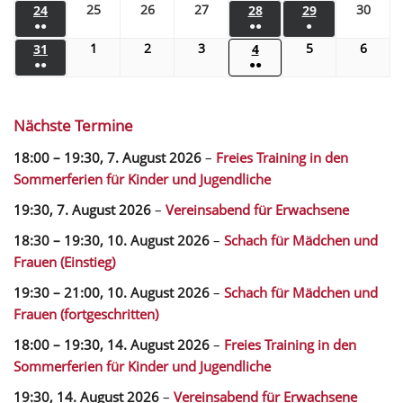
25
26
27
30
24
28
29
●●
●●
●
1
2
3
5
6
31
4
●●
●●
Nächste Termine
18:00
–
19:30
,
7. August 2026
–
Freies Training in den
Sommerferien für Kinder und Jugendliche
19:30,
7. August 2026
–
Vereinsabend für Erwachsene
18:30
–
19:30
,
10. August 2026
–
Schach für Mädchen und
Frauen (Einstieg)
19:30
–
21:00
,
10. August 2026
–
Schach für Mädchen und
Frauen (fortgeschritten)
18:00
–
19:30
,
14. August 2026
–
Freies Training in den
Sommerferien für Kinder und Jugendliche
19:30,
14. August 2026
–
Vereinsabend für Erwachsene