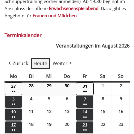
Schnuppertraining vorher anmelden). Ab 19:30 beginnt im
Anschluss der offene
Erwachsenenspielabend
. Dazu gibt es
Angebote für
Frauen und Mädchen
.
Terminkalender
Veranstaltungen im August 2026
Zurück
Heute
Weiter
Mo
Di
Mi
Do
Fr
Sa
So
28
29
30
1
2
27
31
●●
●●
4
5
6
8
9
3
7
●●
●●
11
12
13
15
16
10
14
●●
●●
18
19
20
22
23
17
21
●●
●●