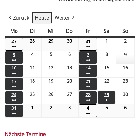
Zurück
Heute
Weiter
Mo
Di
Mi
Do
Fr
Sa
So
28
29
30
1
2
27
31
●●
●●
4
5
6
8
3
7
9
●●
●●
11
12
13
15
16
10
14
●●
●●
18
19
20
22
23
17
21
●●
●●
25
26
27
30
24
28
29
●●
●●
●
1
2
3
5
6
31
4
●●
●●
Nächste Termine