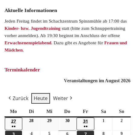
Aktuelle Informationen
Jeden Freitag findet im Schachzentrum Spinnmühle ab 17:00 das
Kinder- bzw. Jugendtraining
statt (bitte zum Schnuppertraining
vorher anmelden). Ab 19:30 beginnt im Anschluss der offene
Erwachsenenspielabend
. Dazu gibt es Angebote für
Frauen und
Mädchen
.
Terminkalender
Veranstaltungen im August 2026
Zurück
Heute
Weiter
Mo
Di
Mi
Do
Fr
Sa
So
27
31
28
29
30
1
2
●●
●●
3
7
4
5
8
9
6