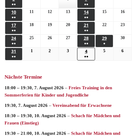
●●
●●
10
14
11
12
13
15
16
●●
●●
17
21
18
19
20
22
23
●●
●●
24
28
29
25
26
27
30
●●
●●
●
31
4
1
2
3
5
6
●●
●●
Nächste Termine
18:00
–
19:30
,
7. August 2026
–
Freies Training in den
Sommerferien für Kinder und Jugendliche
19:30,
7. August 2026
–
Vereinsabend für Erwachsene
18:30
–
19:30
,
10. August 2026
–
Schach für Mädchen und
Frauen (Einstieg)
19:30
–
21:00
,
10. August 2026
–
Schach für Mädchen und