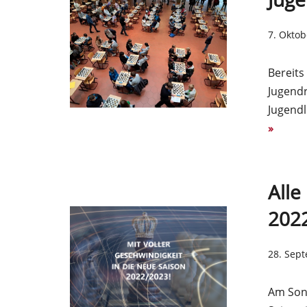
7. Oktob
Bereits
Jugendr
Jugendl
»
Alle
202
28. Sep
Am Sonn