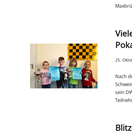
Maxbrü
Viel
Poka
25. Okt
Nach de
Schwein
sein DW
Teilne
Blit