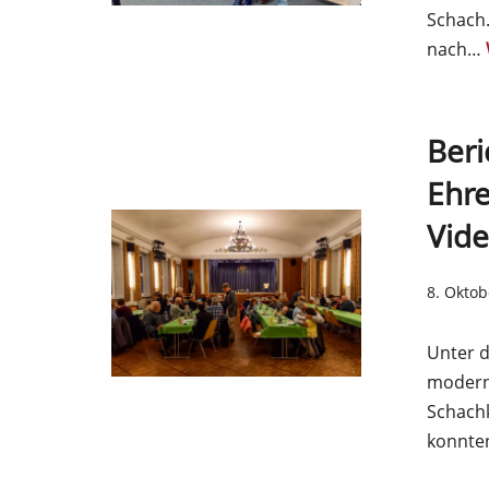
Schach.
nach…
Ber
Ehr
Vid
8. Oktob
Unter d
modern
Schachk
konnt