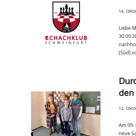
14. Okt
Liebe M
30.09.2
nachhol
(Süd) 
Durc
den 
12. Okt
Am 09. 
neue Sa