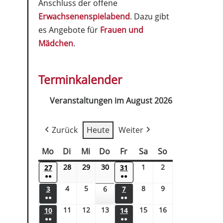
Anschluss der offene
Erwachsenenspielabend
. Dazu gibt
es Angebote für
Frauen und
Mädchen
.
Terminkalender
Veranstaltungen im August 2026
Zurück
Heute
Weiter
Mo
Di
Mi
Do
Fr
Sa
So
28
29
30
1
2
27
31
●●
●●
4
5
8
9
3
6
7
●●
●●
11
12
13
15
16
10
14
●●
●●