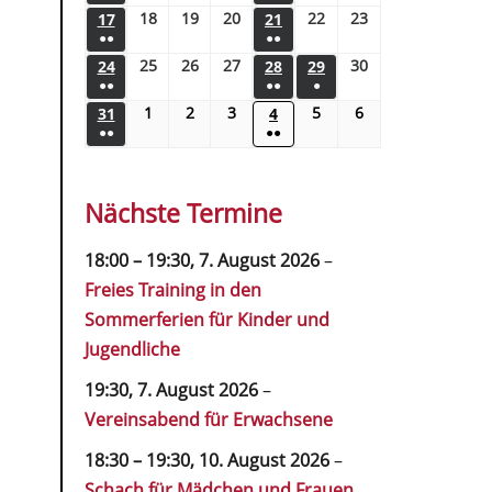
18
19
20
22
23
17
21
●●
●●
25
26
27
30
24
28
29
●●
●●
●
1
2
3
5
6
31
4
●●
●●
Nächste Termine
18:00
–
19:30
,
7. August 2026
–
Freies Training in den
Sommerferien für Kinder und
Jugendliche
19:30,
7. August 2026
–
Vereinsabend für Erwachsene
18:30
–
19:30
,
10. August 2026
–
Schach für Mädchen und Frauen