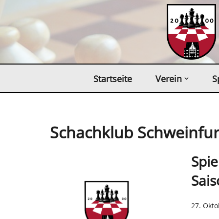
Zum
Inhalt
springen
Startseite
Verein
S
Schachklub Schweinfur
Spie
Sais
27. Okt