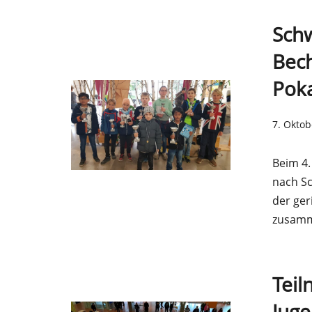
Schw
Bech
Poka
7. Oktob
Beim 4.
nach S
der ge
zusam
Tei
Juge