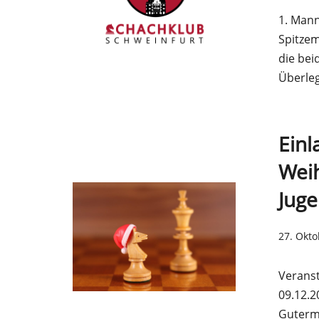
1. Mann
Spitzem
die bei
Überle
Einl
Weih
Juge
27. Okt
Veranst
09.12.2
Guterm