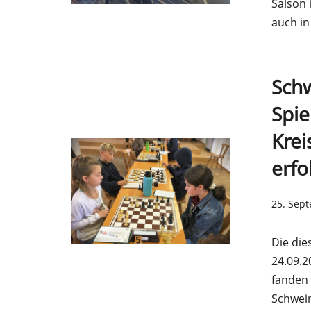
Saison 
auch in
Schw
Spie
Krei
erfo
25. Sep
Die die
24.09.2
fanden 
Schwei