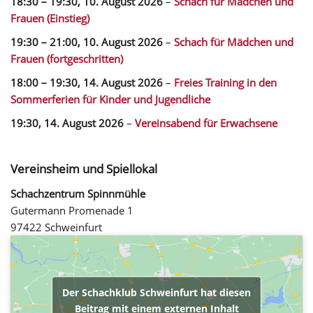
18:30
–
19:30
,
10. August 2026
–
Schach für Mädchen und
Frauen (Einstieg)
19:30
–
21:00
,
10. August 2026
–
Schach für Mädchen und
Frauen (fortgeschritten)
18:00
–
19:30
,
14. August 2026
–
Freies Training in den
Sommerferien für Kinder und Jugendliche
19:30,
14. August 2026
–
Vereinsabend für Erwachsene
Vereinsheim und Spiellokal
Schachzentrum Spinnmühle
Gutermann Promenade 1
97422 Schweinfurt
Der Schachklub Schweinfurt hat diesen
Beitrag mit einem externen Inhalt