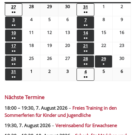
28
29
30
1
2
27
31
●●
●●
4
5
6
8
9
3
7
●●
●●
11
12
13
15
16
10
14
●●
●●
18
19
20
22
23
17
21
●●
●●
25
26
27
30
24
28
29
●●
●●
●
1
2
3
5
6
31
4
●●
●●
Nächste Termine
18:00
–
19:30
,
7. August 2026
–
Freies Training in den
Sommerferien für Kinder und Jugendliche
19:30,
7. August 2026
–
Vereinsabend für Erwachsene