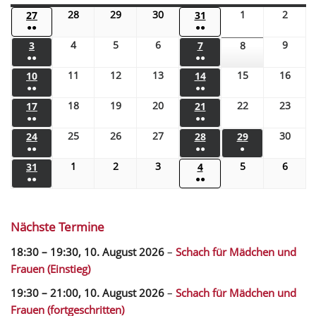
28
29
30
1
2
27
31
●●
●●
4
5
6
9
3
7
8
●●
●●
11
12
13
15
16
10
14
●●
●●
18
19
20
22
23
17
21
●●
●●
25
26
27
30
24
28
29
●●
●●
●
1
2
3
5
6
31
4
●●
●●
Nächste Termine
18:30
–
19:30
,
10. August 2026
–
Schach für Mädchen und
Frauen (Einstieg)
19:30
–
21:00
,
10. August 2026
–
Schach für Mädchen und
Frauen (fortgeschritten)