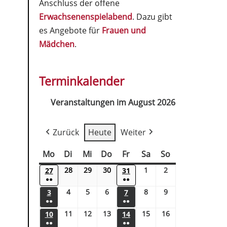
Anschluss der offene
Erwachsenenspielabend
. Dazu gibt
es Angebote für
Frauen und
Mädchen
.
Terminkalender
Veranstaltungen im August 2026
Zurück
Heute
Weiter
Mo
Di
Mi
Do
Fr
Sa
So
28
29
30
1
2
27
31
●●
●●
4
5
6
8
9
3
7
●●
●●
11
12
13
15
16
10
14
●●
●●