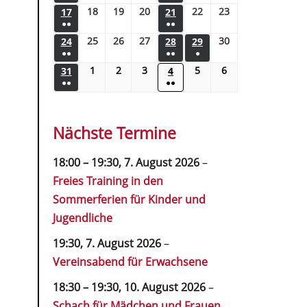
18
19
20
22
23
17
21
●●
●●
25
26
27
30
24
28
29
●●
●●
●
1
2
3
5
6
31
4
●●
●●
Nächste Termine
18:00
–
19:30
,
7. August 2026
–
Freies Training in den
Sommerferien für Kinder und
Jugendliche
19:30,
7. August 2026
–
Vereinsabend für Erwachsene
18:30
–
19:30
,
10. August 2026
–
Schach für Mädchen und Frauen