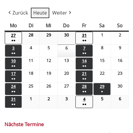
Zurück
Heute
Weiter
Mo
Di
Mi
Do
Fr
Sa
So
28
29
30
1
2
27
31
●●
●●
4
5
8
9
3
6
7
●●
●●
11
12
13
15
16
10
14
●●
●●
18
19
20
22
23
17
21
●●
●●
25
26
27
30
24
28
29
●●
●●
●
1
2
3
5
6
31
4
●●
●●
Nächste Termine