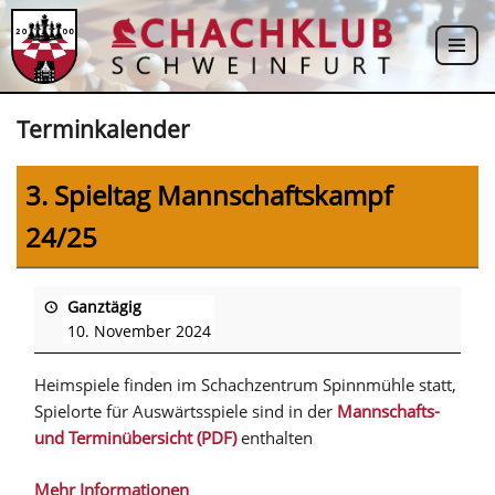
Zum
Inhalt
springen
Terminkalender
3. Spieltag Mannschaftskampf
24/25
Ganztägig
10. November 2024
Heimspiele finden im Schachzentrum Spinnmühle statt,
Spielorte für Auswärtsspiele sind in der
Mannschafts-
und Terminübersicht (PDF)
enthalten
Mehr Informationen