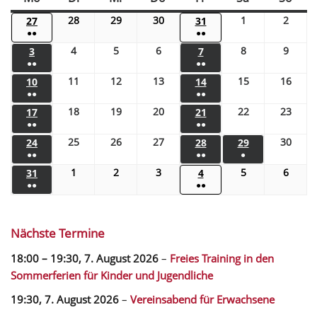
28
29
30
1
2
27
31
●●
●●
4
5
6
8
9
3
7
●●
●●
11
12
13
15
16
10
14
●●
●●
18
19
20
22
23
17
21
●●
●●
25
26
27
30
24
28
29
●●
●●
●
1
2
3
5
6
31
4
●●
●●
Nächste Termine
18:00
–
19:30
,
7. August 2026
–
Freies Training in den
Sommerferien für Kinder und Jugendliche
19:30,
7. August 2026
–
Vereinsabend für Erwachsene