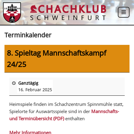
Zum
Inhalt
springen
Terminkalender
8. Spieltag Mannschaftskampf
24/25
Ganztägig
16. Februar 2025
Heimspiele finden im Schachzentrum Spinnmühle statt,
Spielorte für Auswärtsspiele sind in der
Mannschafts-
und Terminübersicht (PDF)
enthalten
Mehr Informationen