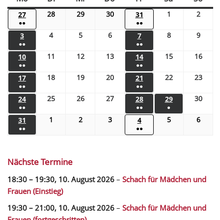
28
29
30
1
2
27
31
●●
●●
4
5
6
8
9
3
7
●●
●●
11
12
13
15
16
10
14
●●
●●
18
19
20
22
23
17
21
●●
●●
25
26
27
30
24
28
29
●●
●●
●
1
2
3
5
6
31
4
●●
●●
Nächste Termine
18:30
–
19:30
,
10. August 2026
–
Schach für Mädchen und
Frauen (Einstieg)
19:30
–
21:00
,
10. August 2026
–
Schach für Mädchen und
Frauen (fortgeschritten)