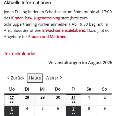
Aktuelle Informationen
Jeden Freitag findet im Schachzentrum Spinnmühle ab 17:00
das
Kinder- bzw. Jugendtraining
statt (bitte zum
Schnuppertraining vorher anmelden). Ab 19:30 beginnt im
Anschluss der offene
Erwachsenenspielabend
. Dazu gibt es
Angebote für
Frauen und Mädchen
.
Terminkalender
Veranstaltungen im August 2026
Zurück
Heute
Weiter
Mo
Di
Mi
Do
Fr
Sa
So
28
29
30
1
2
27
31
●●
●●
4
5
6
8
9
3
7
●●
●●