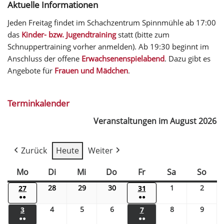
Aktuelle Informationen
Jeden Freitag findet im Schachzentrum Spinnmühle ab 17:00
das
Kinder- bzw. Jugendtraining
statt (bitte zum
Schnuppertraining vorher anmelden). Ab 19:30 beginnt im
Anschluss der offene
Erwachsenenspielabend
. Dazu gibt es
Angebote für
Frauen und Mädchen
.
Terminkalender
Veranstaltungen im August 2026
Zurück
Heute
Weiter
Mo
Di
Mi
Do
Fr
Sa
So
28
29
30
1
2
27
31
●●
●●
4
5
6
8
9
3
7
●●
●●