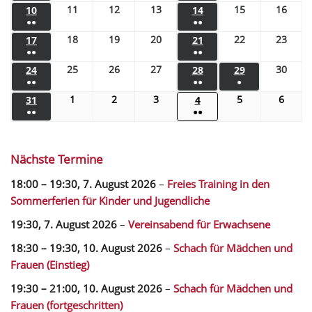
11
12
13
15
16
10
14
●●
●●
18
19
20
22
23
17
21
●●
●●
25
26
27
30
24
28
29
●●
●●
●
1
2
3
5
6
31
4
●●
●●
Nächste Termine
18:00
–
19:30
,
7. August 2026
–
Freies Training in den
Sommerferien für Kinder und Jugendliche
19:30,
7. August 2026
–
Vereinsabend für Erwachsene
18:30
–
19:30
,
10. August 2026
–
Schach für Mädchen und
Frauen (Einstieg)
19:30
–
21:00
,
10. August 2026
–
Schach für Mädchen und
Frauen (fortgeschritten)