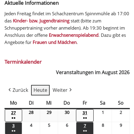
Aktuelle Informationen
Jeden Freitag findet im Schachzentrum Spinnmühle ab 17:00
das
Kinder- bzw. Jugendtraining
statt (bitte zum
Schnuppertraining vorher anmelden). Ab 19:30 beginnt im
Anschluss der offene
Erwachsenenspielabend
. Dazu gibt es
Angebote für
Frauen und Mädchen
.
Terminkalender
Veranstaltungen im August 2026
Zurück
Heute
Weiter
Mo
Di
Mi
Do
Fr
Sa
So
28
29
30
1
2
27
31
●●
●●
4
5
6
8
9
3
7
●●
●●