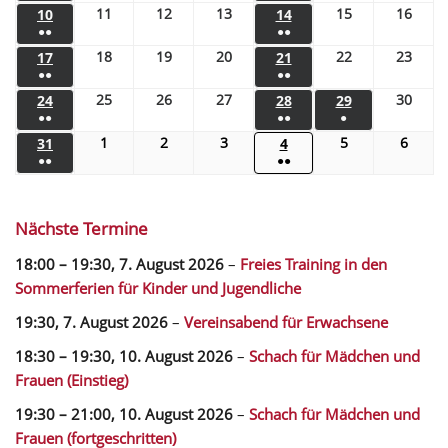
11
12
13
15
16
10
14
●●
●●
18
19
20
22
23
17
21
●●
●●
25
26
27
30
24
28
29
●●
●●
●
1
2
3
5
6
31
4
●●
●●
Nächste Termine
18:00
–
19:30
,
7. August 2026
–
Freies Training in den
Sommerferien für Kinder und Jugendliche
19:30,
7. August 2026
–
Vereinsabend für Erwachsene
18:30
–
19:30
,
10. August 2026
–
Schach für Mädchen und
Frauen (Einstieg)
19:30
–
21:00
,
10. August 2026
–
Schach für Mädchen und
Frauen (fortgeschritten)