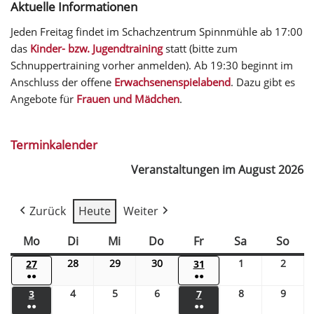
Aktuelle Informationen
Jeden Freitag findet im Schachzentrum Spinnmühle ab 17:00
das
Kinder- bzw. Jugendtraining
statt (bitte zum
Schnuppertraining vorher anmelden). Ab 19:30 beginnt im
Anschluss der offene
Erwachsenenspielabend
. Dazu gibt es
Angebote für
Frauen und Mädchen
.
Terminkalender
Veranstaltungen im August 2026
Zurück
Heute
Weiter
Mo
Di
Mi
Do
Fr
Sa
So
28
29
30
1
2
27
31
●●
●●
4
5
6
8
9
3
7
●●
●●