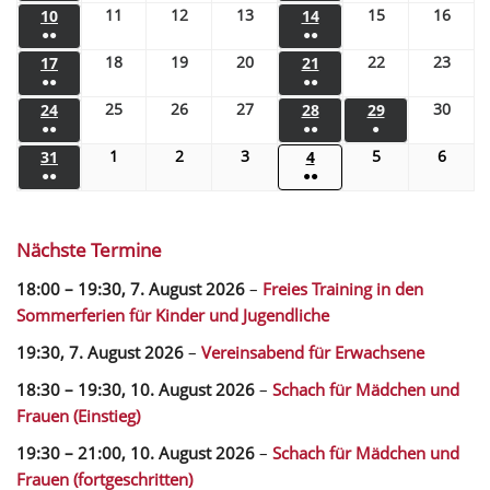
11
12
13
15
16
10
14
●●
●●
18
19
20
22
23
17
21
●●
●●
25
26
27
30
24
28
29
●●
●●
●
1
2
3
5
6
31
4
●●
●●
Nächste Termine
18:00
–
19:30
,
7. August 2026
–
Freies Training in den
Sommerferien für Kinder und Jugendliche
19:30,
7. August 2026
–
Vereinsabend für Erwachsene
18:30
–
19:30
,
10. August 2026
–
Schach für Mädchen und
Frauen (Einstieg)
19:30
–
21:00
,
10. August 2026
–
Schach für Mädchen und
Frauen (fortgeschritten)