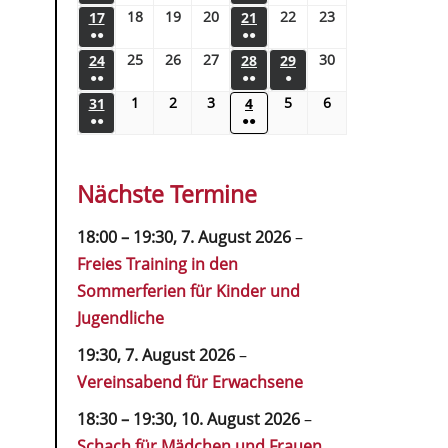
18
19
20
22
23
17
21
●●
●●
25
26
27
30
24
28
29
●●
●●
●
1
2
3
5
6
31
4
●●
●●
Nächste Termine
18:00
–
19:30
,
7. August 2026
–
Freies Training in den
Sommerferien für Kinder und
Jugendliche
19:30,
7. August 2026
–
Vereinsabend für Erwachsene
18:30
–
19:30
,
10. August 2026
–
Schach für Mädchen und Frauen