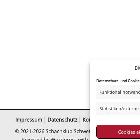
Bi
Datenschutz- und Cookiee
Funktional notwend
Statistiken/externe
Impressum
|
Datenschutz
|
Kontakt
|
Satzung
© 2021-2026 Schachklub Schweinfurt 2000 e. V.
Cookies a
Powered by Wordpress with Neve-Theme