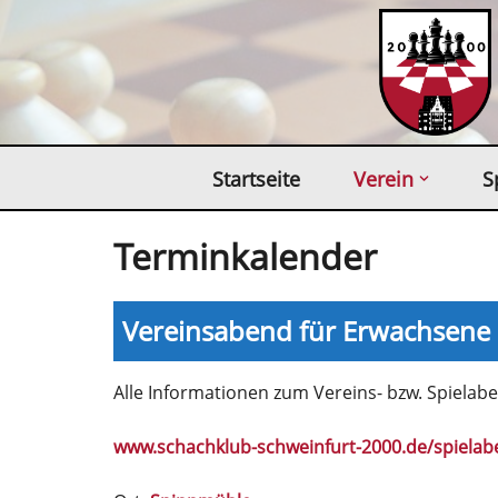
Zum
Inhalt
springen
Startseite
Verein
S
Terminkalender
Vereinsabend für Erwachsene
Alle Informationen zum Vereins- bzw. Spielaben
www.schachklub-schweinfurt-2000.de/spielab