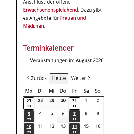
Anschluss der offene
Erwachsenenspielabend
. Dazu gibt
es Angebote für
Frauen und
Mädchen
.
Terminkalender
Veranstaltungen im August 2026
Zurück
Heute
Weiter
Mo
Di
Mi
Do
Fr
Sa
So
28
29
30
1
2
27
31
●●
●●
4
5
8
9
3
6
7
●●
●●
11
12
13
15
16
10
14
●●
●●