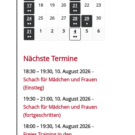
18
19
20
22
23
17
21
●●
●●
25
26
27
30
24
28
29
●●
●●
●
1
2
3
5
6
31
4
●●
●●
Nächste Termine
18:30
–
19:30
,
10. August 2026
–
Schach für Mädchen und Frauen
(Einstieg)
19:30
–
21:00
,
10. August 2026
–
Schach für Mädchen und Frauen
(fortgeschritten)
18:00
–
19:30
,
14. August 2026
–
Freies Training in den