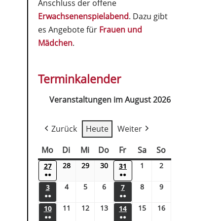
Anschluss der offene
Erwachsenenspielabend
. Dazu gibt
es Angebote für
Frauen und
Mädchen
.
Terminkalender
Veranstaltungen im August 2026
Zurück
Heute
Weiter
Mo
Di
Mi
Do
Fr
Sa
So
28
29
30
1
2
27
31
●●
●●
4
5
6
8
9
3
7
●●
●●
11
12
13
15
16
10
14
●●
●●