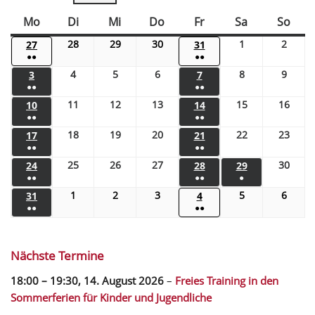
Mo
Di
Mi
Do
Fr
Sa
So
28
29
30
1
2
27
31
●●
●●
4
5
6
8
9
3
7
●●
●●
11
12
13
15
16
10
14
●●
●●
18
19
20
22
23
17
21
●●
●●
25
26
27
30
24
28
29
●●
●●
●
1
2
3
5
6
31
4
●●
●●
Nächste Termine
18:00
–
19:30
,
14. August 2026
–
Freies Training in den
Sommerferien für Kinder und Jugendliche