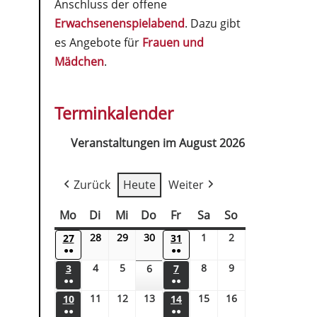
Anschluss der offene
Erwachsenenspielabend
. Dazu gibt
es Angebote für
Frauen und
Mädchen
.
Terminkalender
Veranstaltungen im August 2026
Zurück
Heute
Weiter
Mo
Di
Mi
Do
Fr
Sa
So
28
29
30
1
2
27
31
●●
●●
4
5
8
9
3
6
7
●●
●●
11
12
13
15
16
10
14
●●
●●