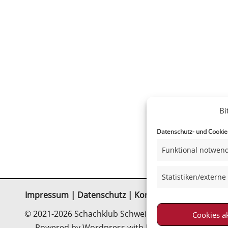
Bi
Datenschutz- und Cookiee
Funktional notwend
Statistiken/externe
Impressum
|
Datenschutz
|
Kontakt
|
Satzung
© 2021-2026 Schachklub Schweinfurt 2000 e. V.
Cookies a
Powered by Wordpress with Neve-Theme