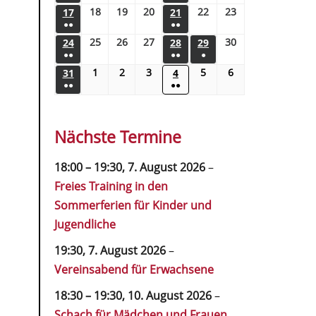
18
19
20
22
23
17
21
●●
●●
25
26
27
30
24
28
29
●●
●●
●
1
2
3
5
6
31
4
●●
●●
Nächste Termine
18:00
–
19:30
,
7. August 2026
–
Freies Training in den
Sommerferien für Kinder und
Jugendliche
19:30,
7. August 2026
–
Vereinsabend für Erwachsene
18:30
–
19:30
,
10. August 2026
–
Schach für Mädchen und Frauen