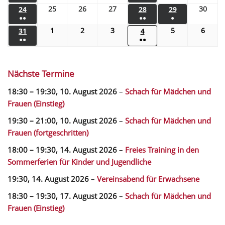
25
26
27
30
24
28
29
●●
●●
●
1
2
3
5
6
31
4
●●
●●
Nächste Termine
18:30
–
19:30
,
10. August 2026
–
Schach für Mädchen und
Frauen (Einstieg)
19:30
–
21:00
,
10. August 2026
–
Schach für Mädchen und
Frauen (fortgeschritten)
18:00
–
19:30
,
14. August 2026
–
Freies Training in den
Sommerferien für Kinder und Jugendliche
19:30,
14. August 2026
–
Vereinsabend für Erwachsene
18:30
–
19:30
,
17. August 2026
–
Schach für Mädchen und
Frauen (Einstieg)