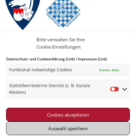
Bitte verwalten Sie Ihre
Cookie-Einstellungen:
Datenschutz- und Cookieerklärung (Link)
/
Impressum (Link)
Funktional notwendige Cookies
Immer aktiv
IIII
Statistiken/externe Dienste (z. B. Soziale
Medien)
Cookies akzeptieren
Impressum
|
Datenschutz
|
Kontakt
|
Satzung
© 2021-2026 Schachklub Schweinfurt 2000 e. V.
Auswahl speichern
Powered by Wordpress with Neve-Theme