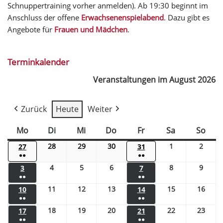
Schnuppertraining vorher anmelden). Ab 19:30 beginnt im
Anschluss der offene
Erwachsenenspielabend
. Dazu gibt es
Angebote für
Frauen und Mädchen
.
Terminkalender
Veranstaltungen im August 2026
Zurück
Heute
Weiter
Mo
Di
Mi
Do
Fr
Sa
So
28
29
30
1
2
27
31
●●
●●
4
5
6
8
9
3
7
●●
●●
11
12
13
15
16
10
14
●●
●●
18
19
20
22
23
17
21
●●
●●