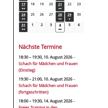
18
19
20
22
23
17
21
●●
●●
25
26
27
30
24
28
29
●●
●●
●
1
2
3
5
6
31
4
●●
●●
Nächste Termine
18:30
–
19:30
,
10. August 2026
–
Schach für Mädchen und Frauen
(Einstieg)
19:30
–
21:00
,
10. August 2026
–
Schach für Mädchen und Frauen
(fortgeschritten)
18:00
–
19:30
,
14. August 2026
–
Freies Training in den