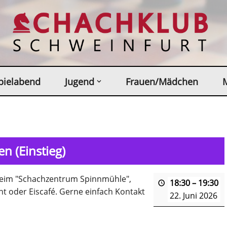
pielabend
Jugend
Frauen/Mädchen
n (Einstieg)
sheim "Schachzentrum Spinnmühle",
18:30
–
19:30
t oder Eiscafé. Gerne einfach Kontakt
22. Juni 2026