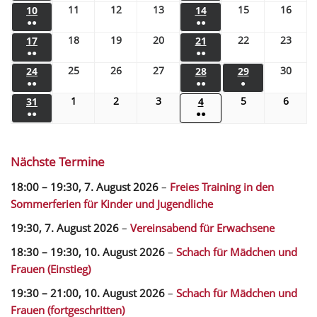
11
12
13
15
16
10
14
●●
●●
18
19
20
22
23
17
21
●●
●●
25
26
27
30
24
28
29
●●
●●
●
1
2
3
5
6
31
4
●●
●●
Nächste Termine
18:00
–
19:30
,
7. August 2026
–
Freies Training in den
Sommerferien für Kinder und Jugendliche
19:30,
7. August 2026
–
Vereinsabend für Erwachsene
18:30
–
19:30
,
10. August 2026
–
Schach für Mädchen und
Frauen (Einstieg)
19:30
–
21:00
,
10. August 2026
–
Schach für Mädchen und
Frauen (fortgeschritten)