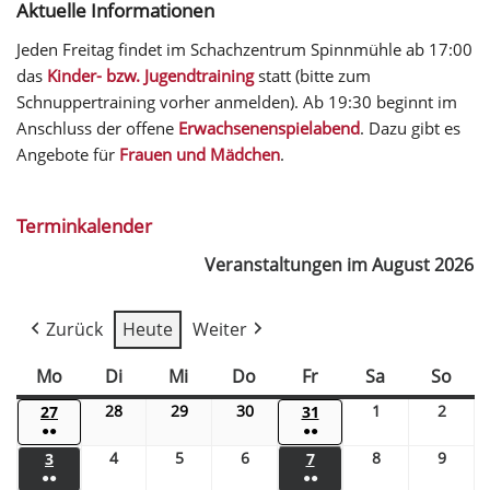
Aktuelle Informationen
Jeden Freitag findet im Schachzentrum Spinnmühle ab 17:00
das
Kinder- bzw. Jugendtraining
statt (bitte zum
Schnuppertraining vorher anmelden). Ab 19:30 beginnt im
Anschluss der offene
Erwachsenenspielabend
. Dazu gibt es
Angebote für
Frauen und Mädchen
.
Terminkalender
Veranstaltungen im August 2026
Zurück
Heute
Weiter
Mo
Di
Mi
Do
Fr
Sa
So
28
29
30
1
2
27
31
●●
●●
4
5
6
8
9
3
7
●●
●●