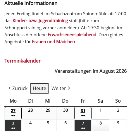
Aktuelle Informationen
Jeden Freitag findet im Schachzentrum Spinnmühle ab 17:00
das
Kinder- bzw. Jugendtraining
statt (bitte zum
Schnuppertraining vorher anmelden). Ab 19:30 beginnt im
Anschluss der offene
Erwachsenenspielabend
. Dazu gibt es
Angebote für
Frauen und Mädchen
.
Terminkalender
Veranstaltungen im August 2026
Zurück
Heute
Weiter
Mo
Di
Mi
Do
Fr
Sa
So
28
29
30
1
2
27
31
●●
●●
4
5
6
9
3
7
8
●●
●●