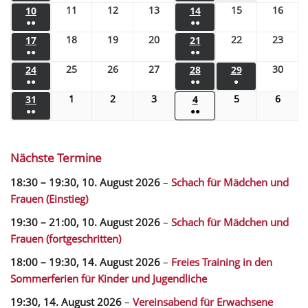
11
12
13
15
16
10
14
●●
●●
18
19
20
22
23
17
21
●●
●●
25
26
27
30
24
28
29
●●
●●
●
1
2
3
5
6
31
4
●●
●●
Nächste Termine
18:30
–
19:30
,
10. August 2026
–
Schach für Mädchen und
Frauen (Einstieg)
19:30
–
21:00
,
10. August 2026
–
Schach für Mädchen und
Frauen (fortgeschritten)
18:00
–
19:30
,
14. August 2026
–
Freies Training in den
Sommerferien für Kinder und Jugendliche
19:30,
14. August 2026
–
Vereinsabend für Erwachsene