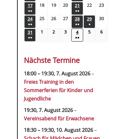
18
19
20
22
23
17
21
●●
●●
25
26
27
30
24
28
29
●●
●●
●
1
2
3
5
6
31
4
●●
●●
Nächste Termine
18:00
–
19:30
,
7. August 2026
–
Freies Training in den
Sommerferien für Kinder und
Jugendliche
19:30,
7. August 2026
–
Vereinsabend für Erwachsene
18:30
–
19:30
,
10. August 2026
–
Schach für Mädchen und Frauen