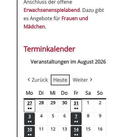
Anschluss der offene
Erwachsenenspielabend
. Dazu gibt
es Angebote für
Frauen und
Mädchen
.
Terminkalender
Veranstaltungen im August 2026
Zurück
Heute
Weiter
Mo
Di
Mi
Do
Fr
Sa
So
28
29
30
1
2
27
31
●●
●●
4
5
6
8
9
3
7
●●
●●
11
12
13
15
16
10
14
●●
●●