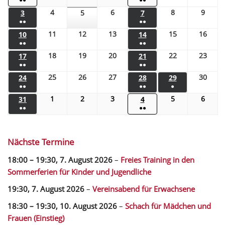
4
6
8
9
3
5
7
●●
●●
11
12
13
15
16
10
14
●●
●●
18
19
20
22
23
17
21
●●
●●
25
26
27
30
24
28
29
●●
●●
●
1
2
3
5
6
31
4
●●
●●
Nächste Termine
18:00
–
19:30
,
7. August 2026
–
Freies Training in den
Sommerferien für Kinder und Jugendliche
19:30,
7. August 2026
–
Vereinsabend für Erwachsene
18:30
–
19:30
,
10. August 2026
–
Schach für Mädchen und
Frauen (Einstieg)