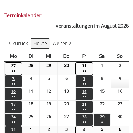
Terminkalender
Veranstaltungen im August 2026
Zurück
Heute
Weiter
Mo
Di
Mi
Do
Fr
Sa
So
28
29
30
1
2
27
31
●●
●●
4
5
6
8
3
7
9
●●
●●
11
12
13
15
16
10
14
●●
●●
18
19
20
22
23
17
21
●●
●●
25
26
27
30
24
28
29
●●
●●
●
1
2
3
5
6
31
4