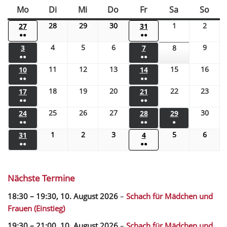
Mo
Di
Mi
Do
Fr
Sa
So
28
29
30
1
2
27
31
●●
●●
4
5
6
9
3
7
8
●●
●●
11
12
13
15
16
10
14
●●
●●
18
19
20
22
23
17
21
●●
●●
25
26
27
30
24
28
29
●●
●●
●
1
2
3
5
6
31
4
●●
●●
Nächste Termine
18:30
–
19:30
,
10. August 2026
–
Schach für Mädchen und
Frauen (Einstieg)
19:30
–
21:00
,
10. August 2026
–
Schach für Mädchen und