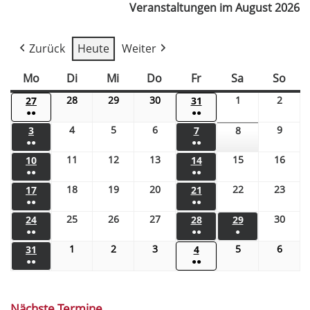
Veranstaltungen im August 2026
Zurück
Heute
Weiter
Mo
Di
Mi
Do
Fr
Sa
So
28
29
30
1
2
27
31
●●
●●
4
5
6
9
3
7
8
●●
●●
11
12
13
15
16
10
14
●●
●●
18
19
20
22
23
17
21
●●
●●
25
26
27
30
24
28
29
●●
●●
●
1
2
3
5
6
31
4
●●
●●
Nächste Termine