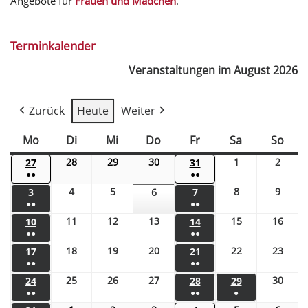
Angebote für
Frauen und Mädchen
.
Terminkalender
Veranstaltungen im August 2026
Zurück
Heute
Weiter
Mo
Di
Mi
Do
Fr
Sa
So
28
29
30
1
2
27
31
●●
●●
4
5
8
9
3
6
7
●●
●●
11
12
13
15
16
10
14
●●
●●
18
19
20
22
23
17
21
●●
●●
25
26
27
30
24
28
29
●●
●●
●